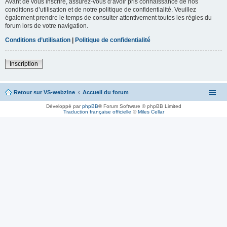
Avant de vous inscrire, assurez-vous d’avoir pris connaissance de nos
conditions d’utilisation et de notre politique de confidentialité. Veuillez
également prendre le temps de consulter attentivement toutes les règles du
forum lors de votre navigation.
Conditions d’utilisation
|
Politique de confidentialité
Inscription
Retour sur VS-webzine
Accueil du forum
Développé par
phpBB
® Forum Software © phpBB Limited
Traduction française officielle
©
Miles Cellar