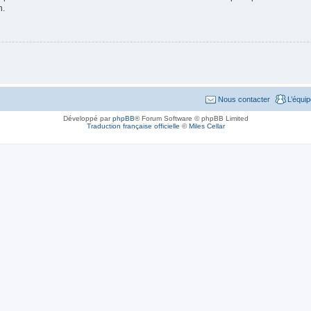
n.
Nous contacter
L’équi
Développé par
phpBB
® Forum Software © phpBB Limited
Traduction française officielle
©
Miles Cellar