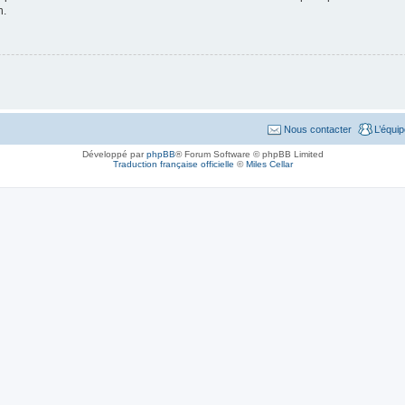
n.
Nous contacter
L’équi
Développé par
phpBB
® Forum Software © phpBB Limited
Traduction française officielle
©
Miles Cellar