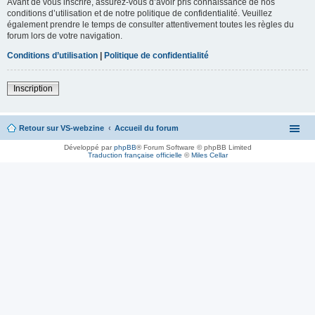
Avant de vous inscrire, assurez-vous d’avoir pris connaissance de nos
conditions d’utilisation et de notre politique de confidentialité. Veuillez
également prendre le temps de consulter attentivement toutes les règles du
forum lors de votre navigation.
Conditions d’utilisation
|
Politique de confidentialité
Inscription
Retour sur VS-webzine
Accueil du forum
Développé par
phpBB
® Forum Software © phpBB Limited
Traduction française officielle
©
Miles Cellar