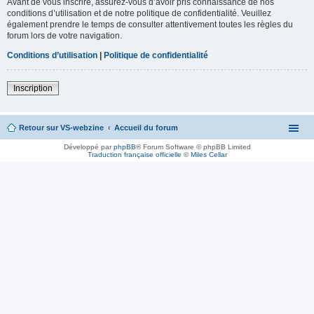
Avant de vous inscrire, assurez-vous d’avoir pris connaissance de nos
conditions d’utilisation et de notre politique de confidentialité. Veuillez
également prendre le temps de consulter attentivement toutes les règles du
forum lors de votre navigation.
Conditions d’utilisation
|
Politique de confidentialité
Inscription
Retour sur VS-webzine
Accueil du forum
Développé par
phpBB
® Forum Software © phpBB Limited
Traduction française officielle
©
Miles Cellar