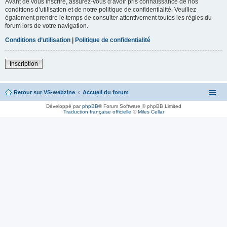
Avant de vous inscrire, assurez-vous d’avoir pris connaissance de nos
conditions d’utilisation et de notre politique de confidentialité. Veuillez
également prendre le temps de consulter attentivement toutes les règles du
forum lors de votre navigation.
Conditions d’utilisation
|
Politique de confidentialité
Inscription
Retour sur VS-webzine
Accueil du forum
Développé par
phpBB
® Forum Software © phpBB Limited
Traduction française officielle
©
Miles Cellar