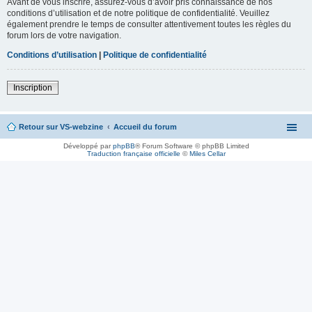
Avant de vous inscrire, assurez-vous d’avoir pris connaissance de nos
conditions d’utilisation et de notre politique de confidentialité. Veuillez
également prendre le temps de consulter attentivement toutes les règles du
forum lors de votre navigation.
Conditions d’utilisation
|
Politique de confidentialité
Inscription
Retour sur VS-webzine
Accueil du forum
Développé par
phpBB
® Forum Software © phpBB Limited
Traduction française officielle
©
Miles Cellar