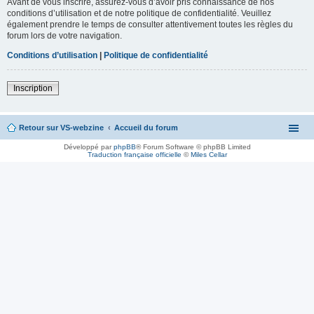
Avant de vous inscrire, assurez-vous d’avoir pris connaissance de nos
conditions d’utilisation et de notre politique de confidentialité. Veuillez
également prendre le temps de consulter attentivement toutes les règles du
forum lors de votre navigation.
Conditions d’utilisation
|
Politique de confidentialité
Inscription
Retour sur VS-webzine
Accueil du forum
Développé par
phpBB
® Forum Software © phpBB Limited
Traduction française officielle
©
Miles Cellar