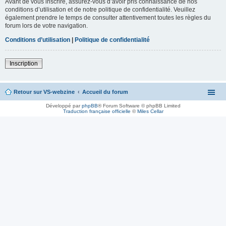
Avant de vous inscrire, assurez-vous d’avoir pris connaissance de nos
conditions d’utilisation et de notre politique de confidentialité. Veuillez
également prendre le temps de consulter attentivement toutes les règles du
forum lors de votre navigation.
Conditions d’utilisation
|
Politique de confidentialité
Inscription
Retour sur VS-webzine
Accueil du forum
Développé par
phpBB
® Forum Software © phpBB Limited
Traduction française officielle
©
Miles Cellar