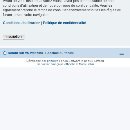
Avant de vous inscrire, assurez-vous d’avoir pris connaissance de nos
conditions d’utilisation et de notre politique de confidentialité. Veuillez
également prendre le temps de consulter attentivement toutes les règles du
forum lors de votre navigation.
Conditions d’utilisation
|
Politique de confidentialité
Inscription
Retour sur VS-webzine
Accueil du forum
Développé par
phpBB
® Forum Software © phpBB Limited
Traduction française officielle
©
Miles Cellar