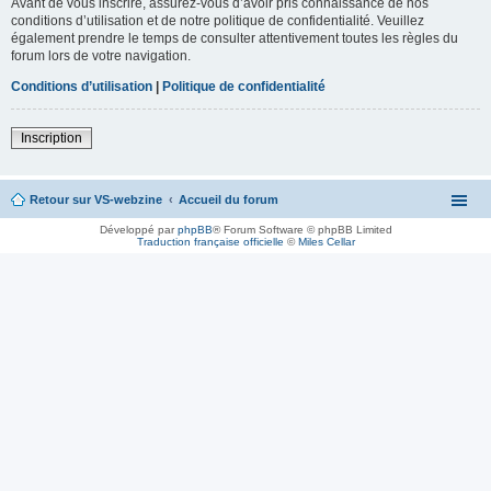
Avant de vous inscrire, assurez-vous d’avoir pris connaissance de nos
conditions d’utilisation et de notre politique de confidentialité. Veuillez
également prendre le temps de consulter attentivement toutes les règles du
forum lors de votre navigation.
Conditions d’utilisation
|
Politique de confidentialité
Inscription
Retour sur VS-webzine
Accueil du forum
Développé par
phpBB
® Forum Software © phpBB Limited
Traduction française officielle
©
Miles Cellar