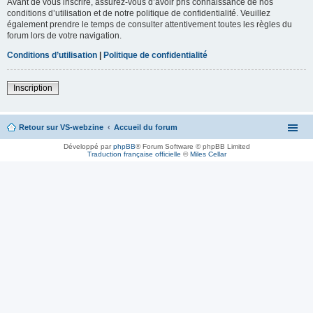
Avant de vous inscrire, assurez-vous d’avoir pris connaissance de nos
conditions d’utilisation et de notre politique de confidentialité. Veuillez
également prendre le temps de consulter attentivement toutes les règles du
forum lors de votre navigation.
Conditions d’utilisation
|
Politique de confidentialité
Inscription
Retour sur VS-webzine
Accueil du forum
Développé par
phpBB
® Forum Software © phpBB Limited
Traduction française officielle
©
Miles Cellar