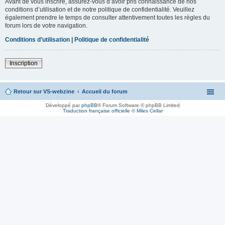
Avant de vous inscrire, assurez-vous d’avoir pris connaissance de nos
conditions d’utilisation et de notre politique de confidentialité. Veuillez
également prendre le temps de consulter attentivement toutes les règles du
forum lors de votre navigation.
Conditions d’utilisation
|
Politique de confidentialité
Inscription
Retour sur VS-webzine
Accueil du forum
Développé par
phpBB
® Forum Software © phpBB Limited
Traduction française officielle
©
Miles Cellar