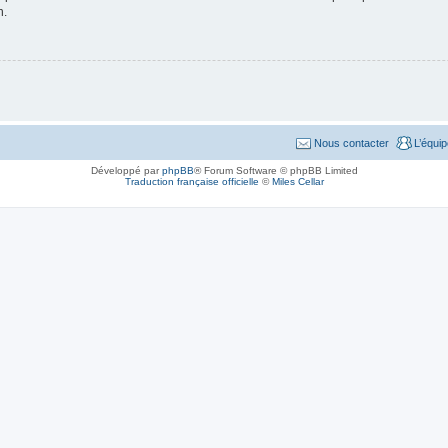
n.
Nous contacter
L’équi
Développé par
phpBB
® Forum Software © phpBB Limited
Traduction française officielle
©
Miles Cellar