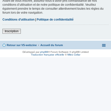
Avant de vous inscrire, assurez-vous d’avoir pris connaissance de nos
conditions d’utilisation et de notre politique de confidentialité. Veuillez
également prendre le temps de consulter attentivement toutes les règles du
forum lors de votre navigation.
Conditions d’utilisation
|
Politique de confidentialité
Inscription
Retour sur VS-webzine
Accueil du forum
Développé par
phpBB
® Forum Software © phpBB Limited
Traduction française officielle
©
Miles Cellar