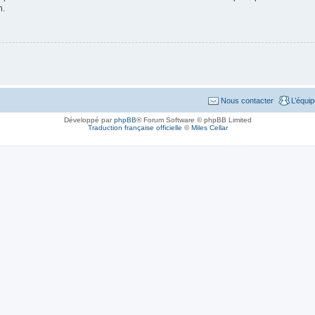
n.
Nous contacter
L’équi
Développé par
phpBB
® Forum Software © phpBB Limited
Traduction française officielle
©
Miles Cellar