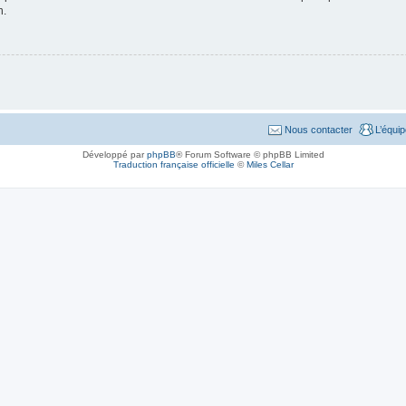
n.
Nous contacter
L’équi
Développé par
phpBB
® Forum Software © phpBB Limited
Traduction française officielle
©
Miles Cellar