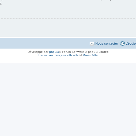
n.
Nous contacter
L’équi
Développé par
phpBB
® Forum Software © phpBB Limited
Traduction française officielle
©
Miles Cellar