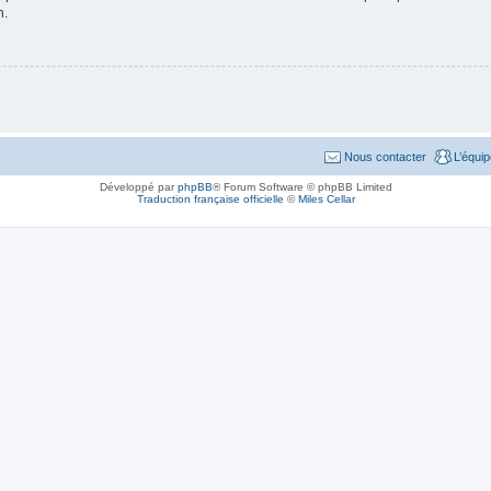
n.
Nous contacter
L’équi
Développé par
phpBB
® Forum Software © phpBB Limited
Traduction française officielle
©
Miles Cellar