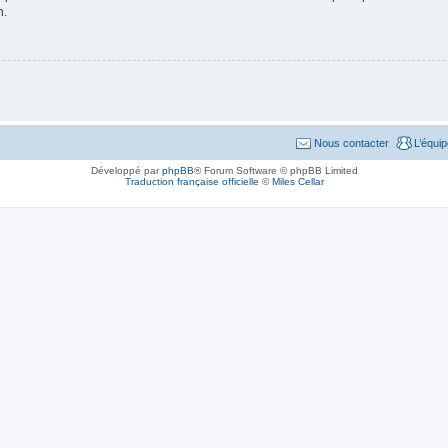
n.
Nous contacter
L’équi
Développé par
phpBB
® Forum Software © phpBB Limited
Traduction française officielle
©
Miles Cellar