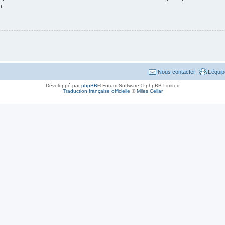
n.
Nous contacter
L’équi
Développé par
phpBB
® Forum Software © phpBB Limited
Traduction française officielle
©
Miles Cellar