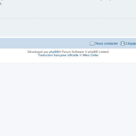
n.
Nous contacter
L’équi
Développé par
phpBB
® Forum Software © phpBB Limited
Traduction française officielle
©
Miles Cellar