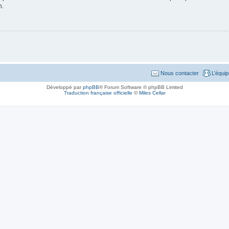
n.
Nous contacter
L’équi
Développé par
phpBB
® Forum Software © phpBB Limited
Traduction française officielle
©
Miles Cellar