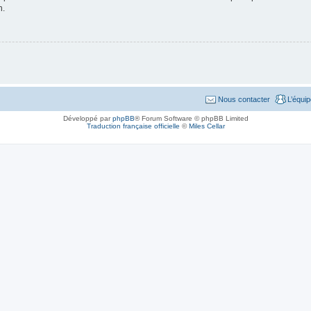
n.
Nous contacter
L’équi
Développé par
phpBB
® Forum Software © phpBB Limited
Traduction française officielle
©
Miles Cellar