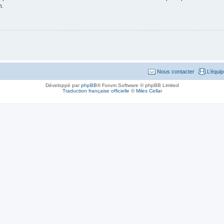
n.
Nous contacter
L’équi
Développé par
phpBB
® Forum Software © phpBB Limited
Traduction française officielle
©
Miles Cellar