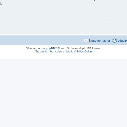
n.
Nous contacter
L’équi
Développé par
phpBB
® Forum Software © phpBB Limited
Traduction française officielle
©
Miles Cellar