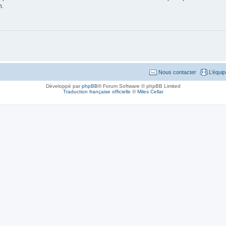
n.
Nous contacter
L’équi
Développé par
phpBB
® Forum Software © phpBB Limited
Traduction française officielle
©
Miles Cellar