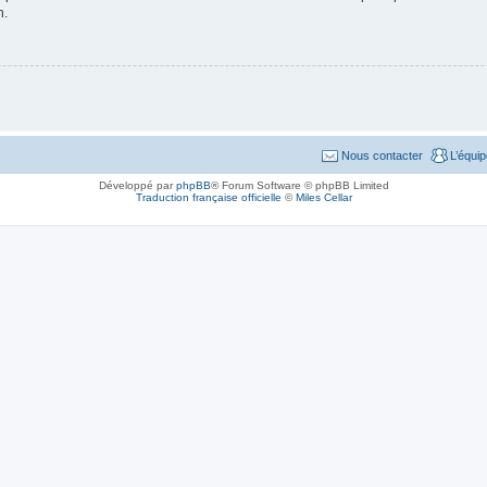
n.
Nous contacter
L’équi
Développé par
phpBB
® Forum Software © phpBB Limited
Traduction française officielle
©
Miles Cellar