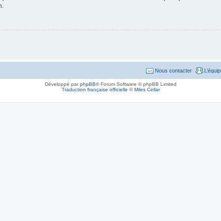
n.
Nous contacter
L’équi
Développé par
phpBB
® Forum Software © phpBB Limited
Traduction française officielle
©
Miles Cellar