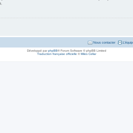
n.
Nous contacter
L’équi
Développé par
phpBB
® Forum Software © phpBB Limited
Traduction française officielle
©
Miles Cellar