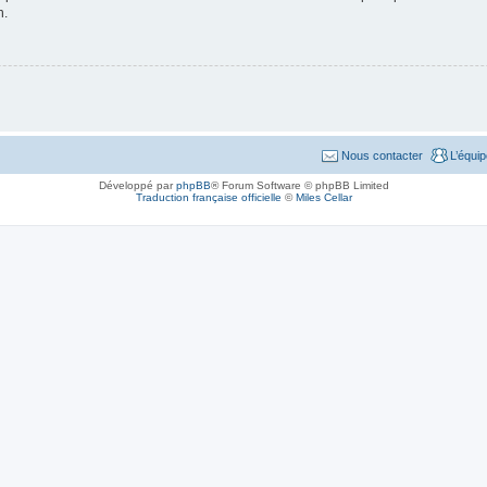
n.
Nous contacter
L’équi
Développé par
phpBB
® Forum Software © phpBB Limited
Traduction française officielle
©
Miles Cellar