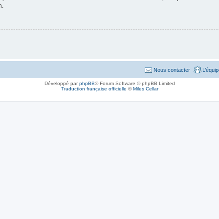
n.
Nous contacter
L’équi
Développé par
phpBB
® Forum Software © phpBB Limited
Traduction française officielle
©
Miles Cellar