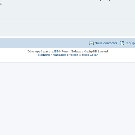
n.
Nous contacter
L’équi
Développé par
phpBB
® Forum Software © phpBB Limited
Traduction française officielle
©
Miles Cellar