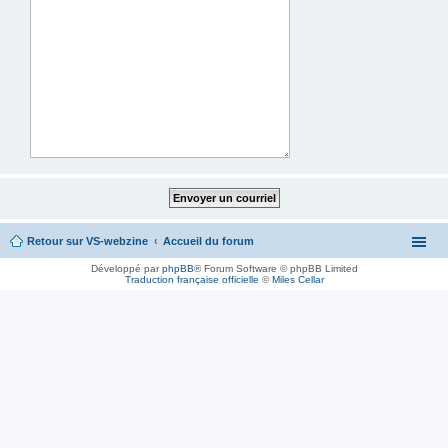
Retour sur VS-webzine
Accueil du forum
Développé par
phpBB
® Forum Software © phpBB Limited
Traduction française officielle
©
Miles Cellar