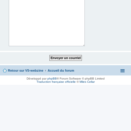
Retour sur VS-webzine
Accueil du forum
Développé par
phpBB
® Forum Software © phpBB Limited
Traduction française officielle
©
Miles Cellar