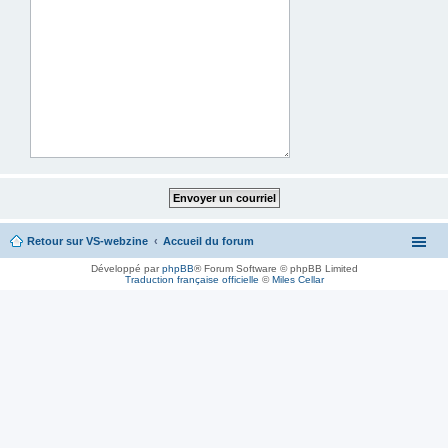
Retour sur VS-webzine
Accueil du forum
Développé par
phpBB
® Forum Software © phpBB Limited
Traduction française officielle
©
Miles Cellar