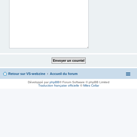
Retour sur VS-webzine
Accueil du forum
Développé par
phpBB
® Forum Software © phpBB Limited
Traduction française officielle
©
Miles Cellar