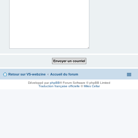
Retour sur VS-webzine
Accueil du forum
Développé par
phpBB
® Forum Software © phpBB Limited
Traduction française officielle
©
Miles Cellar