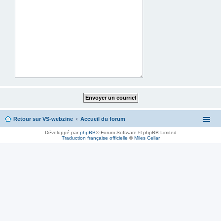
Retour sur VS-webzine
Accueil du forum
Développé par
phpBB
® Forum Software © phpBB Limited
Traduction française officielle
©
Miles Cellar