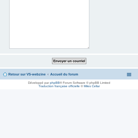
Retour sur VS-webzine
Accueil du forum
Développé par
phpBB
® Forum Software © phpBB Limited
Traduction française officielle
©
Miles Cellar