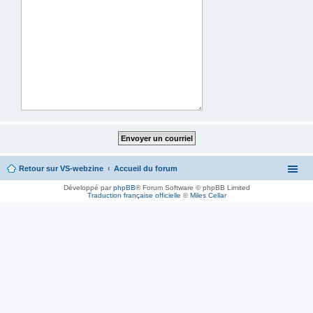
Retour sur VS-webzine
Accueil du forum
Développé par
phpBB
® Forum Software © phpBB Limited
Traduction française officielle
©
Miles Cellar