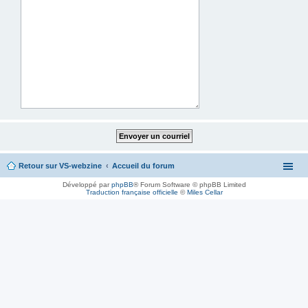
Retour sur VS-webzine
Accueil du forum
Développé par
phpBB
® Forum Software © phpBB Limited
Traduction française officielle
©
Miles Cellar