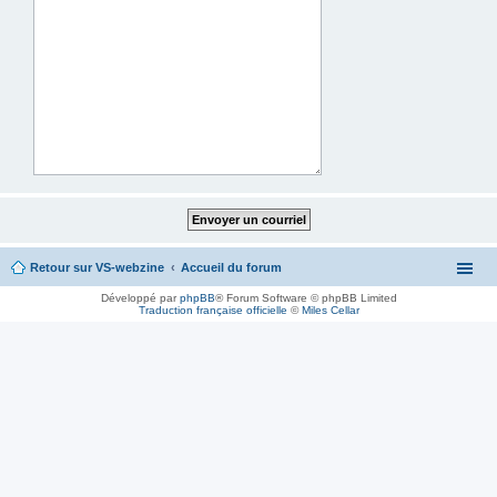
Retour sur VS-webzine
Accueil du forum
Développé par
phpBB
® Forum Software © phpBB Limited
Traduction française officielle
©
Miles Cellar