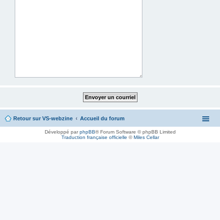
Retour sur VS-webzine
Accueil du forum
Développé par
phpBB
® Forum Software © phpBB Limited
Traduction française officielle
©
Miles Cellar