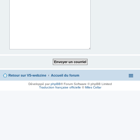
Retour sur VS-webzine
Accueil du forum
Développé par
phpBB
® Forum Software © phpBB Limited
Traduction française officielle
©
Miles Cellar