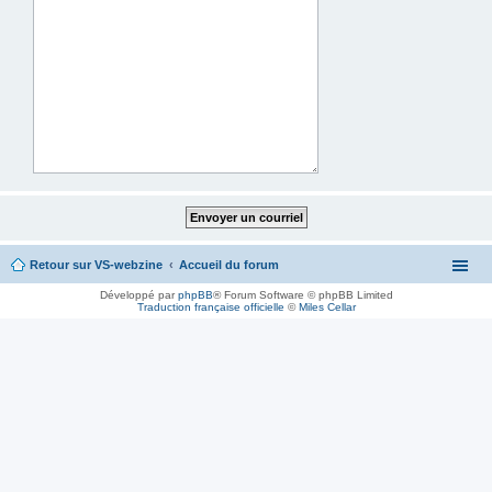
Retour sur VS-webzine
Accueil du forum
Développé par
phpBB
® Forum Software © phpBB Limited
Traduction française officielle
©
Miles Cellar