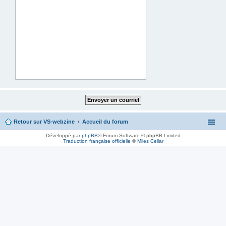
Retour sur VS-webzine
Accueil du forum
Développé par
phpBB
® Forum Software © phpBB Limited
Traduction française officielle
©
Miles Cellar