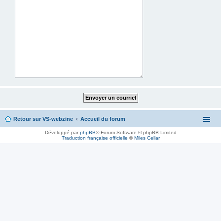
Retour sur VS-webzine
Accueil du forum
Développé par
phpBB
® Forum Software © phpBB Limited
Traduction française officielle
©
Miles Cellar