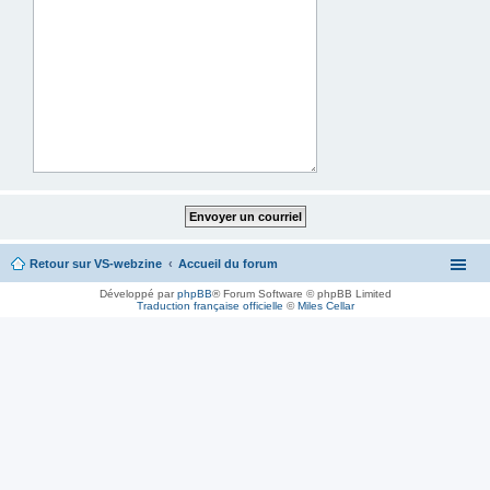
Retour sur VS-webzine
Accueil du forum
Développé par
phpBB
® Forum Software © phpBB Limited
Traduction française officielle
©
Miles Cellar