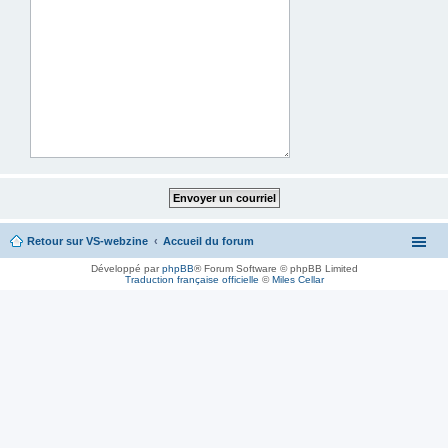
Retour sur VS-webzine
Accueil du forum
Développé par
phpBB
® Forum Software © phpBB Limited
Traduction française officielle
©
Miles Cellar